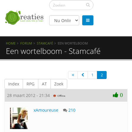
HOME
FORUM
STAMCAFÉ
EEN WORTELBOOM
Een wortelboom - Stamcafé
1
2
Index
RPG
AT
Zoek
0
28 maart 2012 - 21:34
xAmoureuse
210