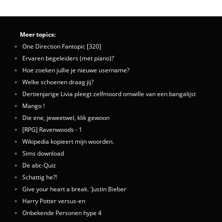
Meer topics:
One Direction Fantopic [320]
Ervaren begeleiders (met piano)?
Hoe zoeken jullie je nieuwe username?
Welke schoenen draag jij?
Dertienjarige Livia pleegt zelfmoord omwille van een bangalijst
Mango !
Die ene, jeweetwel, klik gewoon
[RPG] Ravenwoods - 1
Wikipedia kopieert mijn woorden.
Sims download
De abc-Quiz
Schattig he?!
Give your heart a break. 'Justin Bieber
Harry Potter versus-en
Onbekende Personen hype 4