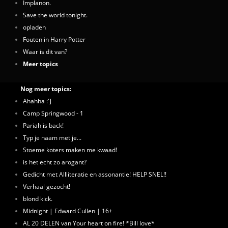
Implanon.
Save the world tonight.
opladen
Fouten in Harry Potter
Waar is dit van?
Meer topics
Nog meer topics:
Ahahha :']
Camp Springwood - 1
Pariah is back!
Typ je naam met je...
Stoeme koters maken me kwaad!
is het echt zo arogant?
Gedicht met Allliteratie en assonantie! HELP SNEL!!
Verhaal gezocht!
blond kick.
Midnight | Edward Cullen | 16+
AL 20 DELEN van Your heart on fire! *Bill love*