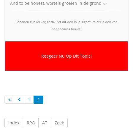
And to be honest, wortels groeien in de grond -.-
Bananen zijn lekker, toch? Zet dit ook in je signature als je ook van
bananaaaas houdt!
1
2
Index
RPG
AT
Zoek