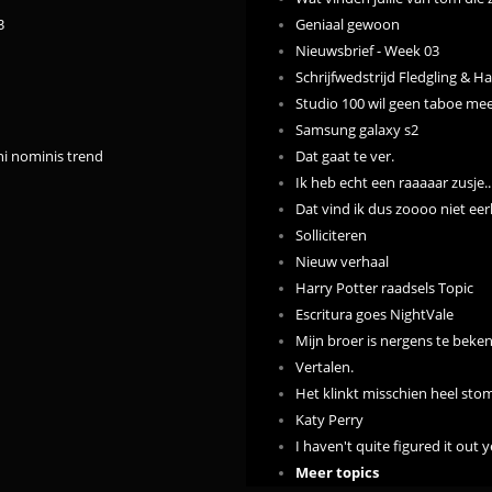
3
Geniaal gewoon
Nieuwsbrief - Week 03
Schrijfwedstrijd Fledgling & H
Studio 100 wil geen taboe mee
Samsung galaxy s2
ni nominis trend
Dat gaat te ver.
Ik heb echt een raaaaar zusje..
Dat vind ik dus zoooo niet eerl
Solliciteren
Nieuw verhaal
Harry Potter raadsels Topic
Escritura goes NightVale
Mijn broer is nergens te beke
Vertalen.
Het klinkt misschien heel stom
Katy Perry
I haven't quite figured it out y
Meer topics