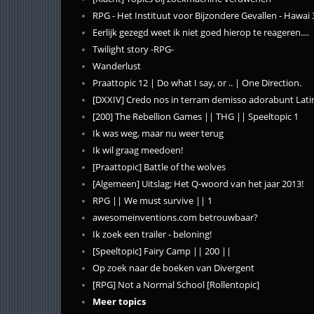
RPG - Het Instituut voor Bijzondere Gevallen - Hawai 
Eerlijk gezegd weet ik niet goed hierop te reageren....
Twilight story -RPG-
Wanderlust
Praattopic 12 | Do what I say, or .. | One Direction.
[DXXIV] Credo nos in terram demisso adorabunt Lati
[200] The Rebellion Games || THG || Speeltopic 1
Ik was weg, maar nu weer terug
Ik wil graag meedoen!
[Praattopic] Battle of the wolves
[Algemeen] Uitslag; Het Q-woord van het jaar 2013!
RPG || We must survive || 1
awesomeinventions.com betrouwbaar?
Ik zoek een trailer - beloning!
[Speeltopic] Fairy Camp || 200 ||
Op zoek naar de boeken van Divergent
[RPG] Not a Normal School [Rollentopic]
Meer topics