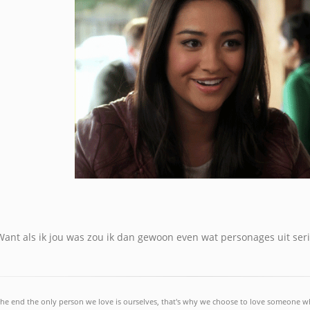
Want als ik jou was zou ik dan gewoon even wat personages uit ser
the end the only person we love is ourselves, that's why we choose to love someone w