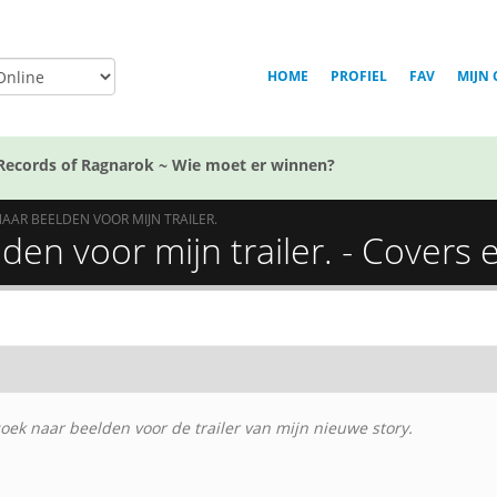
HOME
PROFIEL
FAV
MIJN 
Records of Ragnarok ~ Wie moet er winnen?
NAAR BEELDEN VOOR MIJN TRAILER.
en voor mijn trailer. - Covers e
pzoek naar beelden voor de trailer van mijn nieuwe story.