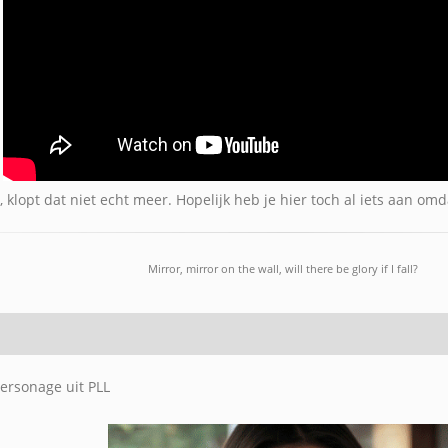
 klopt dat niet echt meer. Hopelijk heb je hier toch al iets aan omd
Mirror, mirror on the wall, will there be glory if I fall?
Personage uit PLL