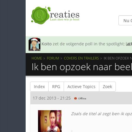
Koito
zet de volgende poll in the spotlight:
HOME
FORUM
COVERS EN TRAILERS
IK BEN OPZOEK 
Ik ben opzoek naar beeld
Index
RPG
Actieve Topics
Zoek
17 dec 2013 - 21:25
Zoals de titel al zegt ben ik o