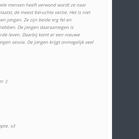
j vele mensen heeft verwond wordt ze naar
aatst, de meest beruchte sectie. Het is niet
en jongen. Ze zijn beide erg fel en
g hebben. De jongen daaraantegen is
arde leven. Daarbij komt er een nieuwe
igen sessie. De jongen krijgt onmogelijk veel
. (:
opte. x3