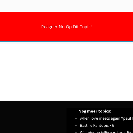
Nog meer topics:
when love meets again *paul 
Bastille Fantopic • 6
Wat vinden jullie van tom die z