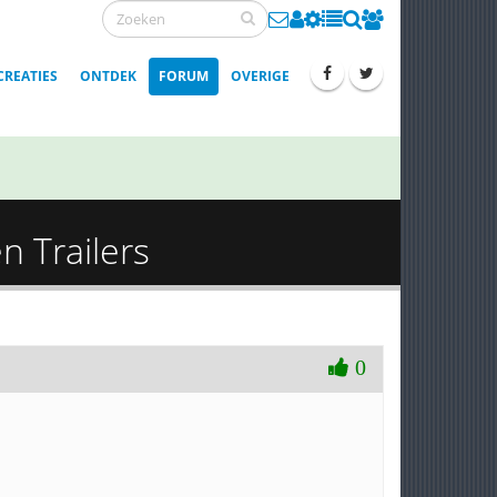
CREATIES
ONTDEK
FORUM
OVERIGE
n Trailers
0