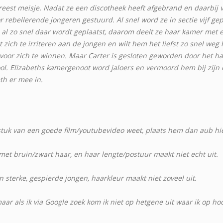
vreest meisje. Nadat ze een discotheek heeft afgebrand en daarbi
 rebellerende jongeren gestuurd. Al snel word ze in sectie vijf gepl
 al zo snel daar wordt geplaatst, daarom deelt ze haar kamer met e
t zich te irriteren aan de jongen en wilt hem het liefst zo snel we
voor zich te winnen. Maar Carter is gesloten geworden door het h
ol. Elizabeths kamergenoot word jaloers en vermoord hem bij zijn e
th er mee in.
 stuk van een goede film/youtubevideo weet, plaats hem dan aub hier
 met bruin/zwart haar, en haar lengte/postuur maakt niet echt uit.
n sterke, gespierde jongen, haarkleur maakt niet zoveel uit.
aar als ik via Google zoek kom ik niet op hetgene uit waar ik op ho