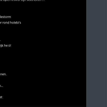
alestorm
r rond holebi's
.
ijk he ö!
nnen.
...
et