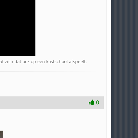
at zich dat ook op een kostschool afspeelt.
0