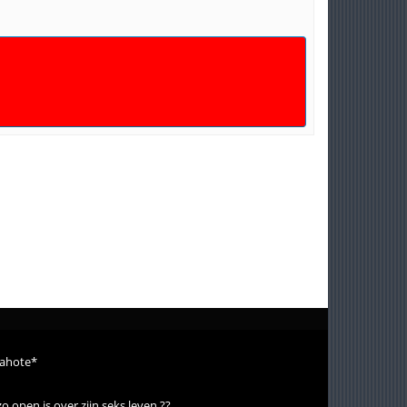
lahote*
o open is over zijn seks leven ??