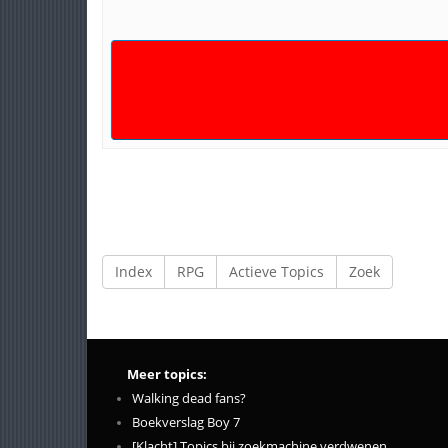
Index
RPG
Actieve Topics
Zoek
Meer topics:
Walking dead fans?
Boekverslag Boy 7
[Klacht] Topics bij zoekmachine verdwenen