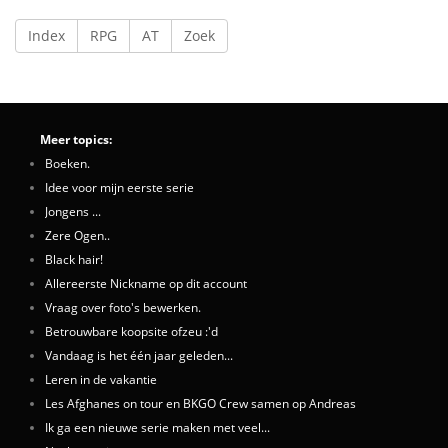
Index
RPG
AT
Zoek
Meer topics:
Boeken.
Idee voor mijn eerste serie
Jongens ...
Zere Ogen..
Black hair!
Allereerste Nickname op dit account
Vraag over foto's bewerken.
Betrouwbare koopsite ofzeu :'d
Vandaag is het één jaar geleden...
Leren in de vakantie
Les Afghanes on tour en BKGO Crew samen op Andreas
Ik ga een nieuwe serie maken met veel...