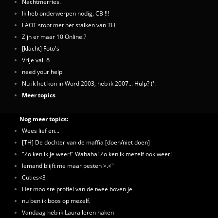
Nachtmerries.
Ik heb onderwerpen nodig, CB !!!
LAOT stopt met het stalken van TH
Zijn er maar 10 Online!?
[klacht] Foto's
Vrije val. ö
need your help
Nu ik het kon in Word 2003, heb ik 2007... Hulp? (':
Meer topics
Nog meer topics:
Wees lief en...
[TH] De dochter van de maffia [doen/niet doen]
"Zo ken ik je weer!" Wahaha! Zo ken ik mezelf ook weer!
Iemand blijft me maar pesten >.<"
Cuties<3
Het mooiste profiel van de twee boven je
nu ben ik boos op mezelf.
Vandaag heb ik Laura leren haken