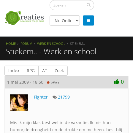
HOME
FORUM
WERK EN SCHOOL
STIEKEM..
Stiekem.. - Werk en school
Index
RPG
AT
Zoek
0
1 mei 2009 - 18:50
Fighter
21799
Mis ik mijn klas best wel in de vakantie. Ik mis hun
humor,de droogheid en de drukte om me heen. best blij