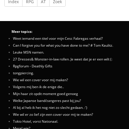
Index
RPG
AT
Zoek
Meer topics:
Weet iemand een titel voor mijn Cesc Fabregas verhaal?
Can I forgive you for what you have done to me? # Tom Kaulitz.
Leuke MSN namen.
27 Dresses& Monster-in-law rollen. Je weet dat je er een wilt (:
Rpgforum - Deathly Gifts
tongpiercing.
Wie wil een cover voor mij maken?
Volgens mij ben ik de enige die..
Mijn haar zit opdit moment goed genoeg
Welke Japanse band/zangeres past bij jou?
Al bij al heb ik het nog niet zo slecht gedaan. :')
Wie wil er zo lief zijn een cover voor mij te maken?
Tokio Hotel, vorst Nationaal.
Merel wie?