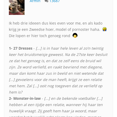
Armin
13687
Ik heb drie ideeen dus kies even voor me, en als kado
krijg je een Zweedse hoer, model of pornoster haha.
Die lopen er hier toch genoeg rond
1- 27 Dresses
-
[...] is in haar hele leven al zo'n twintig
keer het bruidsmeisje geweest. Na de 27ste keer besluit
ze dat het genoeg is, en dat ze zelf eens de bruid wil
zijn. Ze word verliefd, en raakt bevriend met diegene,
maar dan komt haar zus in beeld en niet wetende dat
[...] gevoelens voor de man heeft, krijgt ze een relatie
met hem. Zal [...] ooit nog toegeven dat ze verliefd op
hem is?
2- Monster-in-law
-
[...] en de bekende voetballer [...]
hebben al een tijdje een relatie, wanneer hij haar ten
huwelijk vraagt. Zij geeft hem haar ja woord, maar