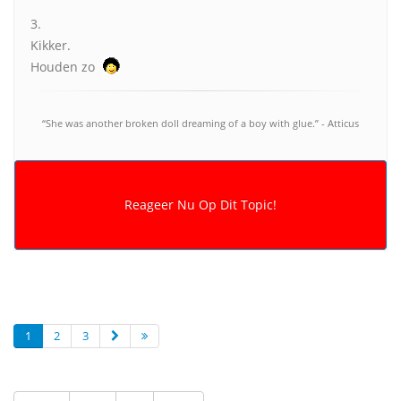
3.
Kikker.
Houden zo
“She was another broken doll dreaming of a boy with glue.” - Atticus
1
2
3