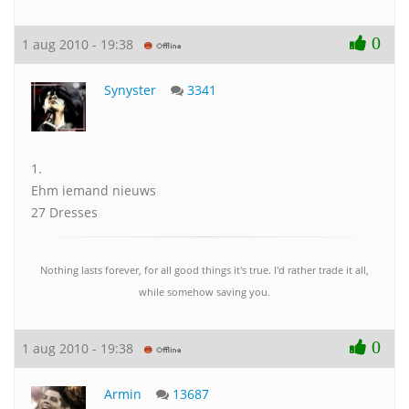
0
1 aug 2010 - 19:38
Synyster
3341
1.
Ehm iemand nieuws
27 Dresses
Nothing lasts forever, for all good things it's true. I'd rather trade it all,
while somehow saving you.
0
1 aug 2010 - 19:38
Armin
13687