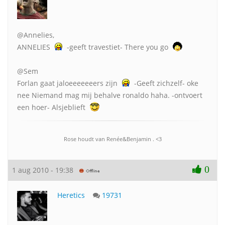
@Annelies,
ANNELIES
-geeft travestiet- There you go
@Sem
Forlan gaat jaloeeeeeeers zijn
-Geeft zichzelf- oke
nee Niemand mag mij behalve ronaldo haha. -ontvoert
een hoer- Alsjeblieft
Rose houdt van Renée&Benjamin . <3
0
1 aug 2010 - 19:38
Heretics
19731