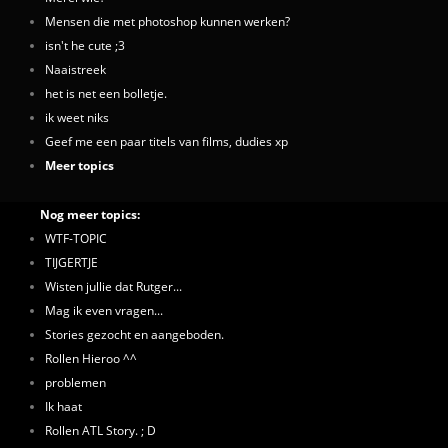
Mensen die met photoshop kunnen werken?
isn't he cute ;3
Naaistreek
het is net een bolletje.
ik weet niks
Geef me een paar titels van films, dudies xp
Meer topics
Nog meer topics:
WTF-TOPIC
TIJGERTJE
Wisten jullie dat Rutger...
Mag ik even vragen...
Stories gezocht en aangeboden.
Rollen Hieroo ^^
problemen
Ik haat
Rollen ATL Story. ; D