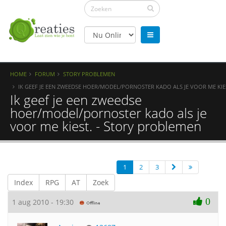
HOME
FORUM
STORY PROBLEMEN
IK GEEF JE EEN ZWEEDSE HOER/MODEL/PORNOSTER KADO ALS JE VOOR ME KIE
Ik geef je een zweedse
hoer/model/pornoster kado als je
voor me kiest. - Story problemen
1
2
3
Index
RPG
AT
Zoek
0
1 aug 2010 - 19:30