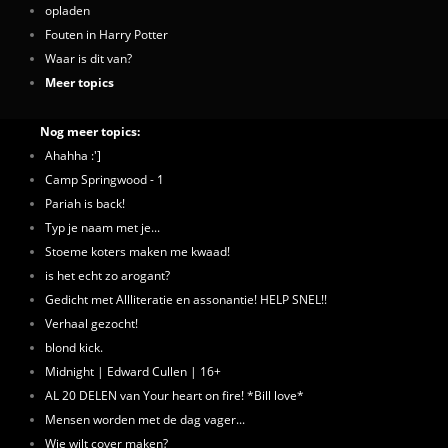
opladen
Fouten in Harry Potter
Waar is dit van?
Meer topics
Nog meer topics:
Ahahha :']
Camp Springwood - 1
Pariah is back!
Typ je naam met je...
Stoeme koters maken me kwaad!
is het echt zo arogant?
Gedicht met Allliteratie en assonantie! HELP SNEL!!
Verhaal gezocht!
blond kick.
Midnight | Edward Cullen | 16+
AL 20 DELEN van Your heart on fire! *Bill love*
Mensen worden met de dag vager...
Wie wilt cover maken?