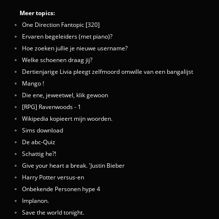
Meer topics:
One Direction Fantopic [320]
Ervaren begeleiders (met piano)?
Hoe zoeken jullie je nieuwe username?
Welke schoenen draag jij?
Dertienjarige Livia pleegt zelfmoord omwille van een bangalijst
Mango !
Die ene, jeweetwel, klik gewoon
[RPG] Ravenwoods - 1
Wikipedia kopieert mijn woorden.
Sims download
De abc-Quiz
Schattig he?!
Give your heart a break. 'Justin Bieber
Harry Potter versus-en
Onbekende Personen hype 4
Implanon.
Save the world tonight.