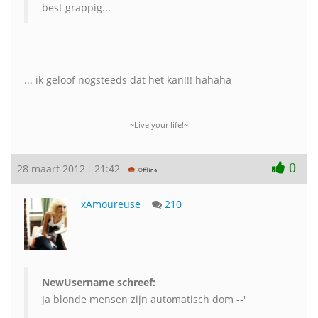
best grappig...
... ik geloof nogsteeds dat het kan!!! hahaha
~Live your life!~
0
28 maart 2012 - 21:42
xAmoureuse
210
NewUsername schreef:
Ja blonde mensen zijn automatisch dom --'