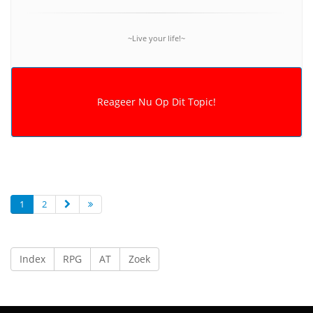
~Live your life!~
1
2
Index
RPG
AT
Zoek