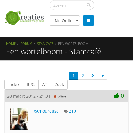
HOME
FORUM
STAMCAFÉ
EEN WORTELBOOM
Een wortelboom - Stamcafé
1
2
Index
RPG
AT
Zoek
0
28 maart 2012 - 21:34
xAmoureuse
210