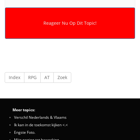
Index
RPG
AT
Zoek
Meer topics:
Verschil Nederlands & Vlaams
Ik kan in de toekomst kijken <.<
Engste Foto.
Mijn poging tot bewerking.