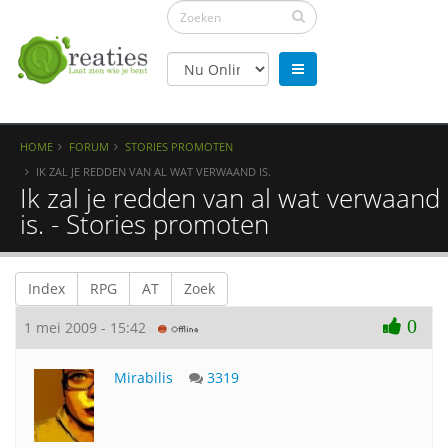
HOME
FORUM
STORIES PROMOTEN
IK ZAL JE REDDEN VAN AL WAT VERWAAND IS.
Ik zal je redden van al wat verwaand
is. - Stories promoten
Index
RPG
AT
Zoek
0
1 mei 2009 - 15:42
Mirabilis
3319