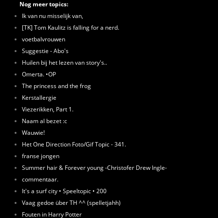
Nog meer topics:
Ik van nu misselijk van,
[TK] Tom Kaulitz is falling for a nerd.
voetbalvrouwen
Suggestie - Abo's
Huilen bij het lezen van story's..
Omerta. •OP
The princess and the frog
Kerstallergie
Viezerikken, Part 1.
Naam al bezet :c
Wauwie!
Het One Direction Foto/Gif Topic - 341.
franse jongen
Summer hair & Forever young -Christofer Drew Ingle-
commentaar.
It's a surf city • Speeltopic • 200
Vaag gedoe über TH ^^ (spelletjahh)
Fouten in Harry Potter