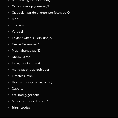
Onze cover op youtube ;$
Op zoek naar de allergekste foto's op Q
Mag:
Stiekem..
Verveel
Taylor Swift als klein kindje.
Niewe Nickname!?
Muahahahaaaa. :'D
Nieuw kapsel
Klasgenoot vermist...
mandaat of trustgebieden
Timeless love.
Hoe maf kun je bezig zijn c(:
Cupofty
titel nodig/gezocht
Alleen naar een festival?
Meer topics