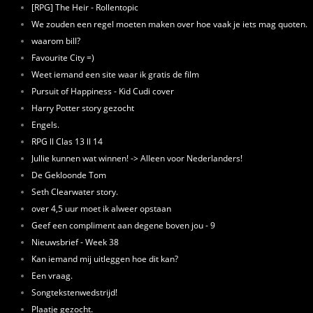
[RPG] The Heir - Rollentopic
We zouden een regel moeten maken over hoe vaak je iets mag quoten.
waarom bill?
Favourite City =)
Weet iemand een site waar ik gratis de film
Pursuit of Happiness - Kid Cudi cover
Harry Potter story gezocht
Engels.
RPG ll Clas 13 ll 14
Jullie kunnen wat winnen! -> Alleen voor Nederlanders!
De Gekloonde Tom
Seth Clearwater story.
over 4,5 uur moet ik alweer opstaan
Geef een compliment aan degene boven jou - 9
Nieuwsbrief - Week 38
Kan iemand mij uitleggen hoe dit kan?
Een vraag.
Songtekstenwedstrijd!
Plaatje gezocht.