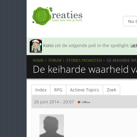
Koito
zet de volgende poll in the spotlight:
HOME
FORUM
STORIES PROMOTEN
DE KEIHARDE WA
De keiharde waarheid va
Index
RPG
Actieve Topics
Zoek
26 juni 2014 - 20:07