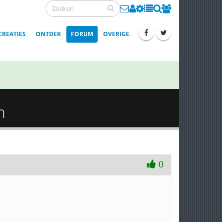
CREATIES
ONTDEK
FORUM
OVERIGE
n
0