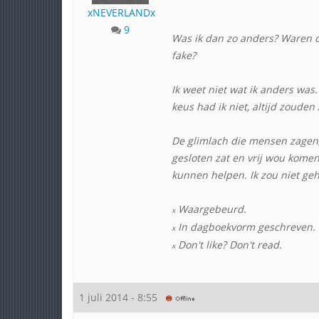
xNEVERLANDx
9
Was ik dan zo anders? Waren de
fake?
Ik weet niet wat ik anders wa
keus had ik niet, altijd zouden
De glimlach die mensen zagen, d
gesloten zat en vrij wou komen
kunnen helpen. Ik zou niet g
Waargebeurd.
x
In dagboekvorm geschreven.
x
Don't like? Don't read.
x
1 juli 2014 - 8:55