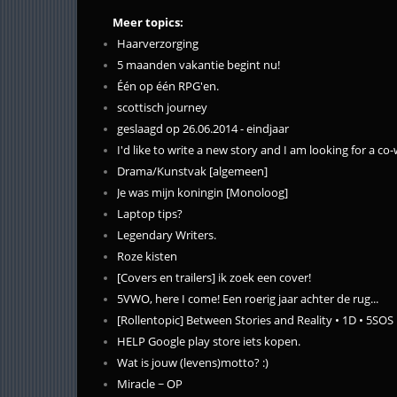
Meer topics:
Haarverzorging
5 maanden vakantie begint nu!
Één op één RPG'en.
scottisch journey
geslaagd op 26.06.2014 - eindjaar
I'd like to write a new story and I am looking for a co-
Drama/Kunstvak [algemeen]
Je was mijn koningin [Monoloog]
Laptop tips?
Legendary Writers.
Roze kisten
[Covers en trailers] ik zoek een cover!
5VWO, here I come! Een roerig jaar achter de rug...
[Rollentopic] Between Stories and Reality • 1D • 5SOS
HELP Google play store iets kopen.
Wat is jouw (levens)motto? :)
Miracle ~ OP