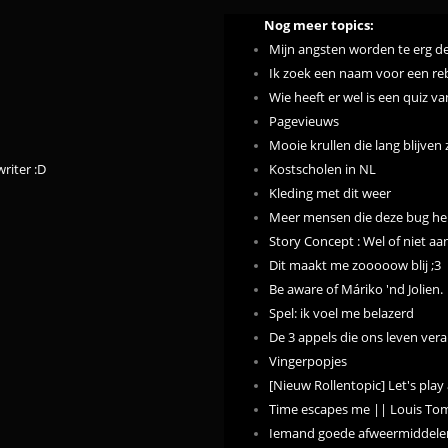
Nog meer topics:
Mijn angsten worden te erg de
Ik zoek een naam voor een reb
Wie heeft er wel is een quiz v
Pagevieuws
Mooie krullen die lang blijven 
writer :D
Kostscholen in NL
Kleding met dit weer
Meer mensen die deze bug h
Story Concept : Wel of niet aa
Dit maakt me zooooow blij ;3
Be aware of Máriko 'nd Jolien.
Spel: ik voel me belazerd
De 3 appels die ons leven ver
Vingerpopjes
[Nieuw Rollentopic] Let's play
Time escapes me || Louis To
Iemand goede afweermiddele