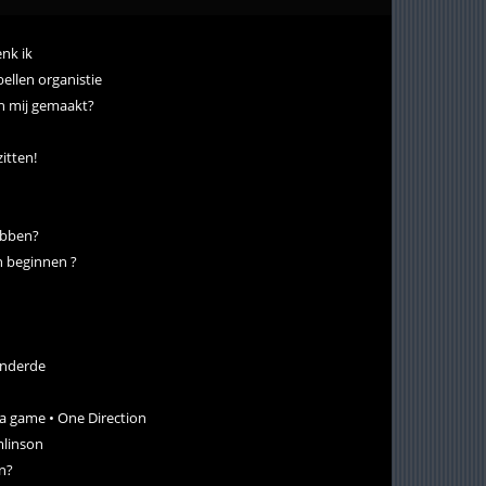
nk ik
ellen organistie
an mij gemaakt?
zitten!
ebben?
n beginnen ?
anderde
 a game • One Direction
mlinson
n?