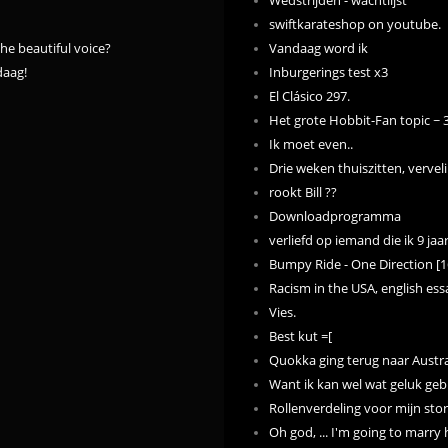
Wedstrijden - wachtlijst
swiftkarateshop on youtube.
he beautiful voice?
Vandaag word ik
daag!
Inburgerings test x3
El Clásico 297.
Het grote Hobbit-Fan topic ~ 
Ik moet even..
Drie weken thuiszitten, verveli
rookt Bill ??
Downloadprogramma
verliefd op iemand die ik 9 jaa
Bumpy Ride - One Direction [1
Racism in the USA, english e
Vies.
Best kut =[
Quokka ging terug naar Austra
Want ik kan wel wat geluk geb
Rollenverdeling voor mijn story
Oh god, ... I'm going to marry 