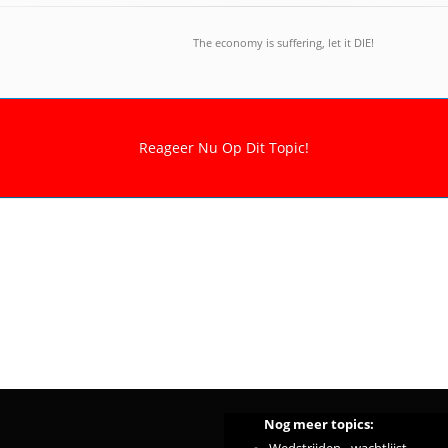
The economy is suffering, let it DIE!
Nog meer topics: