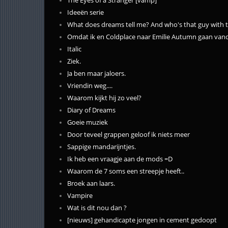
The Eyes of a Stranger [vamp]
Ideeën serie
What does dreams tell me? And who's that guy with t
Omdat ik en Coldplace naar Emilie Autumn gaan van
Italic
Ziek.
Ja ben maar jaloers.
Vriendin weg....
Waarom kijkt hij zo veel?
Diary of Dreams
Goeie muziek
Door teveel grappen geloof ik niets meer
Sappige mandarijntjes.
Ik heb een vraagje aan de mods =D
Waarom de 7 soms een streepje heeft..
Broek aan laars.
Vampire
Wat is dit nou dan ?
[nieuws] gehandicapte jongen in cement gedoopt