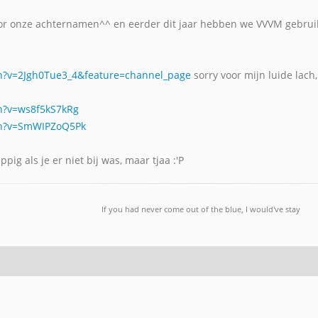
r onze achternamen^^ en eerder dit jaar hebben we VVVM gebruikt
h?v=2Jgh0Tue3_4&feature=channel_page
sorry voor mijn luide lach
h?v=ws8f5kS7kRg
ch?v=SmWIPZoQ5Pk
ppig als je er niet bij was, maar tjaa :'P
If you had never come out of the blue, I would've stay