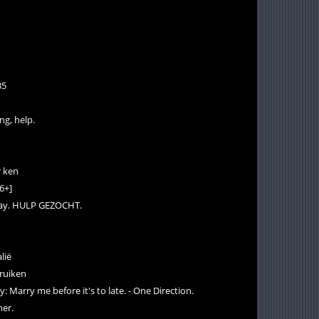
35
ng, help.
r ken
6+]
ssay. HULP GEZOCHT.
lië
ruiken
: Marry me before it's to late. - One Direction.
her.