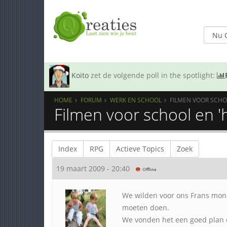
Koito
zet de volgende poll in the spotlight:
HOME
FORUM
WERK EN SCHOOL
FILMEN VOOR SCHO
Filmen voor school en '
Index
RPG
Actieve Topics
Zoek
19 maart 2009 - 20:40
We wilden voor ons Frans mond
moeten doen.
We vonden het een goed plan 