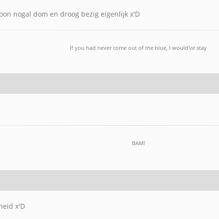
n nogal dom en droog bezig eigenlijk x'D
If you had never come out of the blue, I would've stay
BAM!
heid x'D