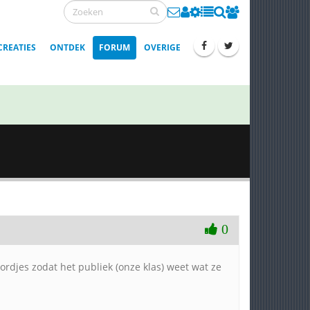
CREATIES
ONTDEK
FORUM
OVERIGE
0
djes zodat het publiek (onze klas) weet wat ze