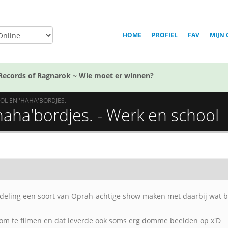
HOME
PROFIEL
FAV
MIJN 
Records of Ragnarok ~ Wie moet er winnen?
OL EN 'HAHA'BORDJES.
haha'bordjes. - Werk en school
eling een soort van Oprah-achtige show maken met daarbij wat bor
om te filmen en dat leverde ook soms erg domme beelden op x'D